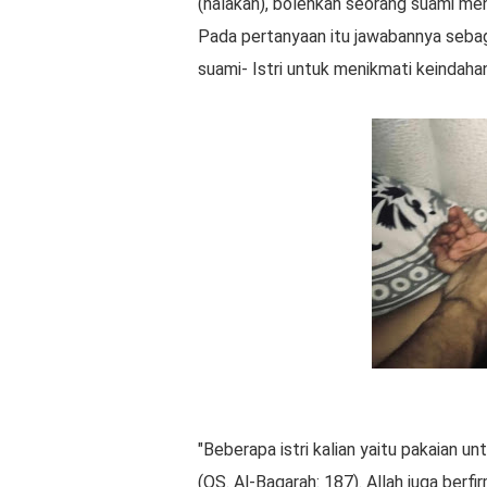
(halakah), bolehkah seorang suami menc
Pada pertanyaan itu jawabannya sebag
suami- Istri untuk menikmati keindaha
"Beberapa istri kalian yaitu pakaian untu
(QS. Al-Baqarah: 187). Allah juga berfir